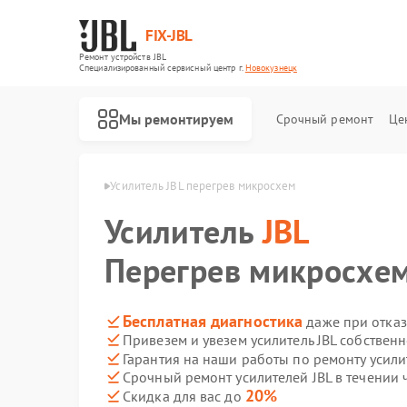
FIX-JBL
Ремонт устройств JBL
Специализированный cервисный центр г.
Новокузнецк
Мы ремонтируем
Срочный ремонт
Це
 JBL в Новокузнецке
Усилитель JBL перегрев микросхем
Усилитель
JBL
Перегрев микросхе
Бесплатная диагностика
даже при отказ
Привезем и увезем усилитель JBL собствен
Ремонт портативных колонок JBL
Ремонт акустических систем JBL
Ремонт проигрывателей винила JBL
Гарантия на наши работы по ремонту усили
Срочный ремонт усилителей JBL в течении 
20%
Скидка для вас до