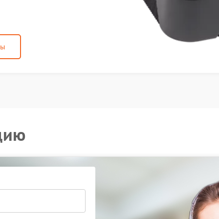
ны
цию