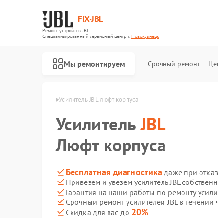
FIX-JBL
Ремонт устройств JBL
Специализированный cервисный центр г.
Новокузнецк
Мы ремонтируем
Срочный ремонт
Це
 JBL в Новокузнецке
Усилитель JBL люфт корпуса
Усилитель
JBL
Люфт корпуса
Бесплатная диагностика
даже при отказ
Привезем и увезем усилитель JBL собствен
Ремонт портативных колонок JBL
Ремонт акустических систем JBL
Ремонт проигрывателей винила JBL
Гарантия на наши работы по ремонту усили
Срочный ремонт усилителей JBL в течении 
20%
Скидка для вас до