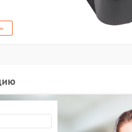
ны
цию