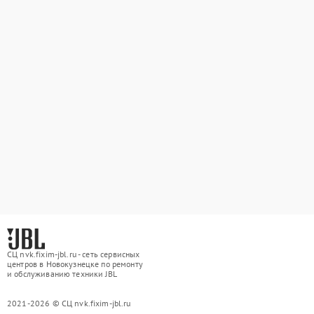
СЦ nvk.fixim-jbl.ru - сеть сервисных
центров в Новокузнецке по ремонту
и обслуживанию техники JBL
2021-2026 © СЦ nvk.fixim-jbl.ru