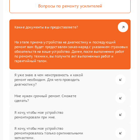
Вопросы по ремонту усилителей
Какие документы вы предоставляете?
На этапе приема устройства на диагностику и последующий
ремонт вам будет предоставлен заказ-наряд с указанием страховых
обязательств на ваше устройство. Далее, после выполнения работ
по ремонту техники, вы получите акт выполненных работ и
гарантийный талон.
Я уже знаю в чем неисправность и какой
ремонт необходим. Для чего проводить
диагностику?
Мне нужен срочный ремонт. Сможете
сделать?
Я хочу, чтобы мое устройство
ремонтировали при мне.
Я хочу, чтобы мое устройство
ремонтировалось только оригинальными
запчастями.