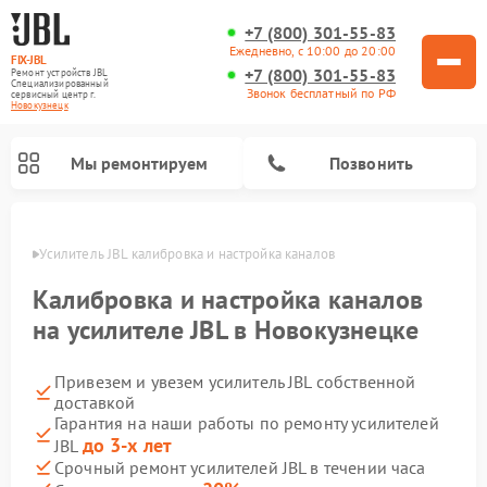
+7 (800) 301-55-83
Ежедневно, с 10:00 до 20:00
FIX-JBL
+7 (800) 301-55-83
Ремонт устройств JBL
Специализированный
Звонок бесплатный по РФ
cервисный центр г.
Новокузнецк
Мы ремонтируем
Позвонить
нецке
Усилитель JBL калибровка и настройка каналов
Калибровка и настройка каналов
на усилителе JBL в Новокузнецке
Привезем и увезем усилитель JBL собственной
Ремонт акустических систем JBL
Ремонт проигрывателей винила JBL
Ремонт портативных колонок JBL
доставкой
Гарантия на наши работы по ремонту усилителей
до 3-х лет
JBL
Срочный ремонт усилителей JBL в течении часа