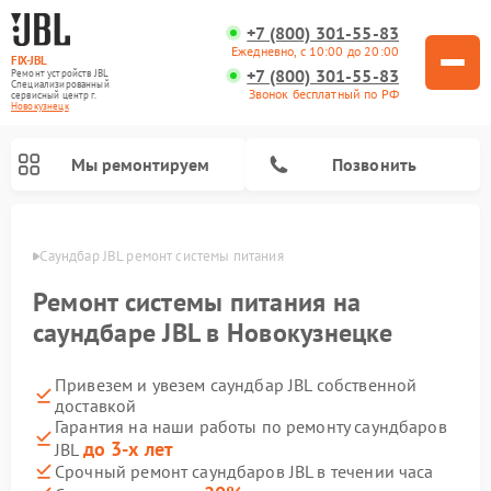
+7 (800) 301-55-83
Ежедневно, с 10:00 до 20:00
FIX-JBL
+7 (800) 301-55-83
Ремонт устройств JBL
Специализированный
Звонок бесплатный по РФ
cервисный центр г.
Новокузнецк
Мы ремонтируем
Позвонить
нецке
Саундбар JBL ремонт системы питания
Ремонт системы питания на
саундбаре JBL в Новокузнецке
Привезем и увезем саундбар JBL собственной
Ремонт акустических систем JBL
Ремонт проигрывателей винила JBL
Ремонт портативных колонок JBL
доставкой
Гарантия на наши работы по ремонту саундбаров
до 3-х лет
JBL
Срочный ремонт саундбаров JBL в течении часа