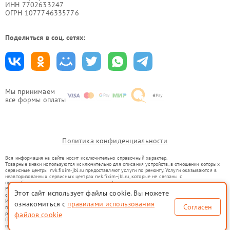
ИНН 7702633247
ОГРН 1077746335776
Поделиться в соц. сетях:
Мы принимаем
все формы оплаты
Политика конфиденциальности
Вся информация на сайте носит исключительно справочный характер.
Товарные знаки используются исключительно для описания устройств, в отношении которых
сервисные центры nvk.fixim-jbl.ru предоставляют услуги по ремонту. Услуги оказываются в
неавторизованных сервисных центрах nvk.fixim-jbl.ru, которые не связаны с
правообладателями товарных знаков или их официальными представителями.
Ремонт осуществляется для устройств, уже введенных в гражданский оборот в соответствии
Этот сайт использует файлы cookie. Вы можете
со статьей 1487 ГК РФ.
Использование товарных знаков не преследует цели индивидуализации услуг или введения
ознакомиться с
правилами использования
Согласен
потребителей в заблуждение, а служит для информирования о предоставляемых услугах по
ремонту техники указанных брендов.
файлов cookie
Представленная на сайте информация не является публичной офертой, определяемой
положениями Статьи 437(2) Гражданского кодекса РФ