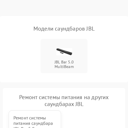
Неисправность Wi-Fi-
1500 ₽
Подробнее →
модуля
Повреждение внутренних
500 ₽
Подробнее →
Модели саундбаров JBL
проводов
Неисправность системы
1000 ₽
Подробнее →
охлаждения
JBL Bar 5.0
Неисправность
500 ₽
Подробнее →
MultiBeam
индикаторов
Неисправность системы
2000 ₽
Подробнее →
звуковой обработки
Ремонт системы питания на других
саундбарах JBL
Ремонт системы
питания саундбара