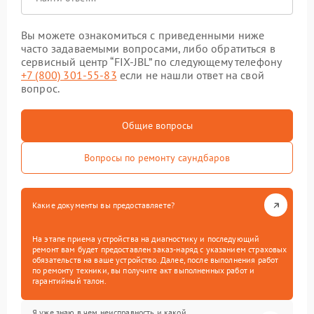
Вы можете ознакомиться с приведенными ниже
часто задаваемыми вопросами, либо обратиться в
сервисный центр “FIX-JBL” по следующему телефону
+7 (800) 301-55-83
если не нашли ответ на свой
вопрос.
Общие вопросы
Вопросы по ремонту саундбаров
Какие документы вы предоставляете?
На этапе приема устройства на диагностику и последующий
ремонт вам будет предоставлен заказ-наряд с указанием страховых
обязательств на ваше устройство. Далее, после выполнения работ
по ремонту техники, вы получите акт выполненных работ и
гарантийный талон.
Я уже знаю в чем неисправность и какой