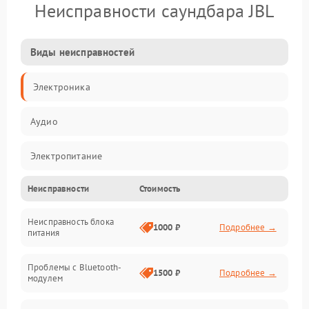
Неисправности саундбара JBL
Виды неисправностей
Электроника
Аудио
Электропитание
Неисправности
Стоимость
Интерфейсы
Неисправность блока
Связь
1000 ₽
Подробнее →
питания
Акустика
Проблемы с Bluetooth-
1500 ₽
Подробнее →
модулем
Механические повреждения