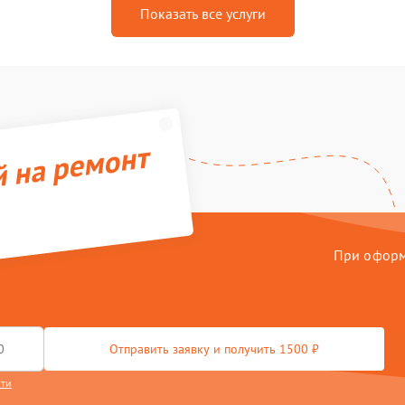
Показать все услуги
й на ремонт
При оформл
Отправить заявку и получить 1500 ₽
сти