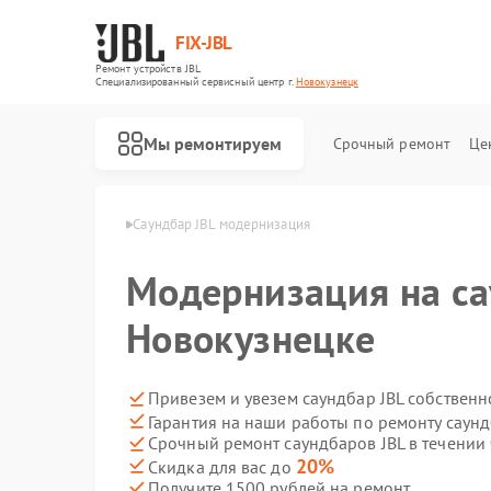
FIX-JBL
Ремонт устройств JBL
Специализированный cервисный центр г.
Новокузнецк
Мы ремонтируем
Срочный ремонт
Це
 JBL в Новокузнецке
Саундбар JBL модернизация
Модернизация на са
Новокузнецке
Привезем и увезем саундбар JBL собственн
Гарантия на наши работы по ремонту саун
Ремонт портативных колонок JBL
Ремонт акустических систем JBL
Ремонт проигрывателей винила JBL
Срочный ремонт саундбаров JBL в течении 
20%
Скидка для вас до
Получите 1500 рублей на ремонт