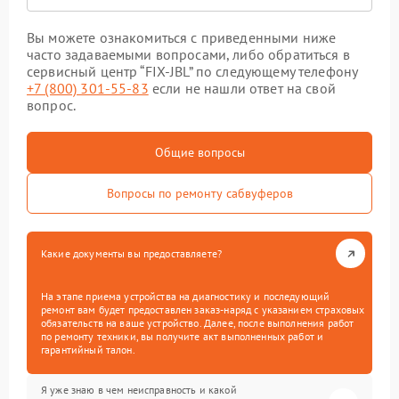
Вы можете ознакомиться с приведенными ниже
часто задаваемыми вопросами, либо обратиться в
сервисный центр “FIX-JBL” по следующему телефону
+7 (800) 301-55-83
если не нашли ответ на свой
вопрос.
Общие вопросы
Вопросы по ремонту сабвуферов
Какие документы вы предоставляете?
На этапе приема устройства на диагностику и последующий
ремонт вам будет предоставлен заказ-наряд с указанием страховых
обязательств на ваше устройство. Далее, после выполнения работ
по ремонту техники, вы получите акт выполненных работ и
гарантийный талон.
Я уже знаю в чем неисправность и какой