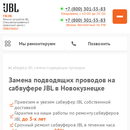
+7 (800) 301-55-83
Ежедневно, с 10:00 до 20:00
FIX-JBL
+7 (800) 301-55-83
Ремонт устройств JBL
Специализированный
Звонок бесплатный по РФ
cервисный центр г.
Новокузнецк
Мы ремонтируем
Позвонить
нецке
Сабвуфер JBL замена подводящих проводов
Замена подводящих проводов на
сабвуфере JBL в Новокузнецке
Привезем и увезем сабвуфер JBL собственной
Ремонт акустических систем JBL
Ремонт проигрывателей винила JBL
Ремонт портативных колонок JBL
доставкой
Гарантия на наши работы по ремонту сабвуферов
до 3-х лет
JBL
Срочный ремонт сабвуферов JBL в течении часа