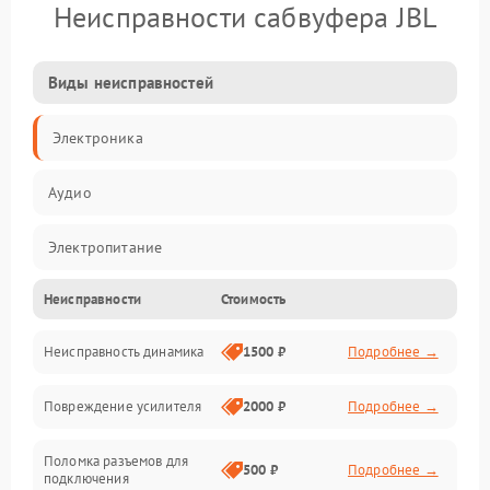
Неисправности сабвуфера JBL
Виды неисправностей
Электроника
Аудио
Электропитание
Неисправности
Стоимость
Электронные компоненты
Неисправность динамика
1500 ₽
Подробнее →
Механика
Повреждение усилителя
2000 ₽
Подробнее →
Управление
Поломка разъемов для
Корпус/Герметичность
500 ₽
Подробнее →
подключения