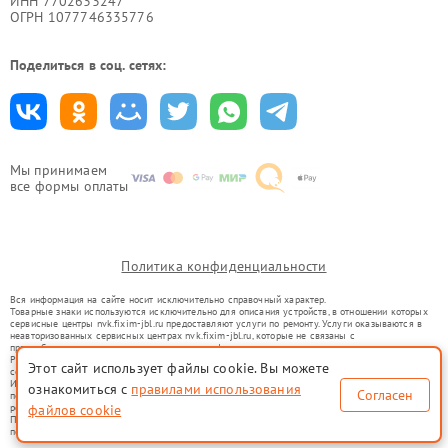
ИНН 7702633247
ОГРН 1077746335776
Поделиться в соц. сетях:
Мы принимаем
все формы оплаты
Политика конфиденциальности
Вся информация на сайте носит исключительно справочный характер.
Товарные знаки используются исключительно для описания устройств, в отношении которых
сервисные центры nvk.fixim-jbl.ru предоставляют услуги по ремонту. Услуги оказываются в
неавторизованных сервисных центрах nvk.fixim-jbl.ru, которые не связаны с
правообладателями товарных знаков или их официальными представителями.
Ремонт осуществляется для устройств, уже введенных в гражданский оборот в соответствии
Этот сайт использует файлы cookie. Вы можете
со статьей 1487 ГК РФ.
Использование товарных знаков не преследует цели индивидуализации услуг или введения
ознакомиться с
правилами использования
Согласен
потребителей в заблуждение, а служит для информирования о предоставляемых услугах по
ремонту техники указанных брендов.
файлов cookie
Представленная на сайте информация не является публичной офертой, определяемой
положениями Статьи 437(2) Гражданского кодекса РФ