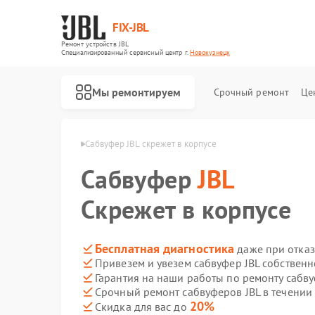
FIX-JBL
Ремонт устройств JBL
Специализированный cервисный центр г.
Новокузнецк
Мы ремонтируем
Срочный ремонт
Це
 JBL в Новокузнецке
Сабвуфер JBL скрежет в корпусе
Сабвуфер
JBL
Скрежет в корпусе
Бесплатная диагностика
даже при отказ
Привезем и увезем сабвуфер JBL собствен
Ремонт портативных колонок JBL
Ремонт акустических систем JBL
Ремонт проигрывателей винила JBL
Гарантия на наши работы по ремонту сабв
Срочный ремонт сабвуферов JBL в течении
20%
Скидка для вас до