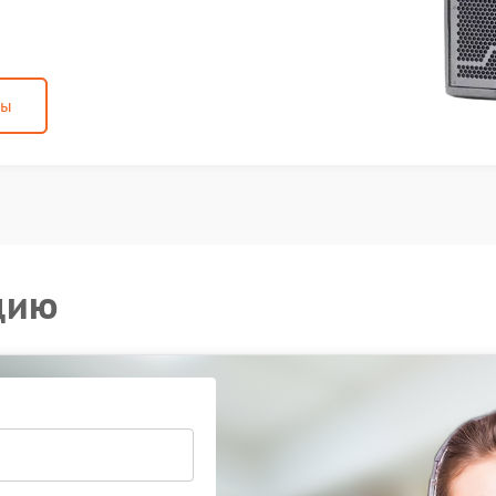
ны
цию