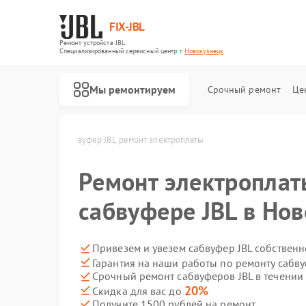
FIX-JBL
Ремонт устройств JBL
Специализированный cервисный центр г.
Новокузнецк
Мы ремонтируем
Срочный ремонт
Це
в Новокузнецке
Сабвуфер JBL ремонт электроплаты
Ремонт электроплат
сабвуфере JBL в Но
Привезем и увезем сабвуфер JBL собствен
Гарантия на наши работы по ремонту сабв
Ремонт портативных колонок JBL
Ремонт акустических систем JBL
Ремонт проигрывателей винила JBL
Срочный ремонт сабвуферов JBL в течении
20%
Скидка для вас до
Получите 1500 рублей на ремонт