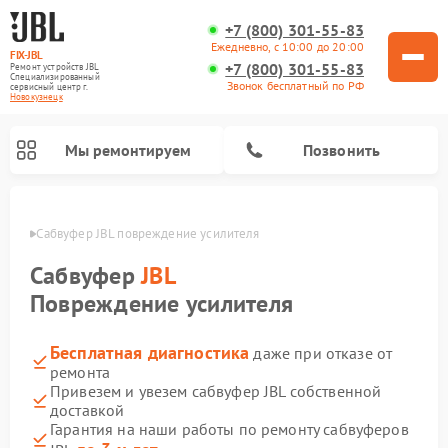
+7 (800) 301-55-83
Ежедневно, с 10:00 до 20:00
FIX-JBL
+7 (800) 301-55-83
Ремонт устройств JBL
Специализированный
Звонок бесплатный по РФ
cервисный центр г.
Новокузнецк
Мы ремонтируем
Позвонить
нецке
Сабвуфер JBL повреждение усилителя
Сабвуфер
JBL
Повреждение усилителя
Бесплатная диагностика
даже при отказе от
Ремонт акустических систем JBL
Ремонт проигрывателей винила JBL
Ремонт портативных колонок JBL
ремонта
Привезем и увезем сабвуфер JBL собственной
доставкой
Гарантия на наши работы по ремонту сабвуферов