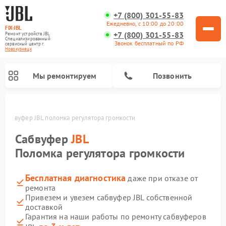
+7 (800) 301-55-83
Ежедневно, с 10:00 до 20:00
FIX-JBL
+7 (800) 301-55-83
Ремонт устройств JBL
Специализированный
Звонок бесплатный по РФ
cервисный центр г.
Новокузнецк
Мы ремонтируем
Позвонить
е
Сабвуфер JBL поломка регулятора громкости
Сабвуфер
JBL
Поломка регулятора громкости
Бесплатная диагностика
даже при отказе от
Ремонт акустических систем JBL
Ремонт проигрывателей винила JBL
Ремонт портативных колонок JBL
ремонта
Привезем и увезем сабвуфер JBL собственной
доставкой
Гарантия на наши работы по ремонту сабвуферов