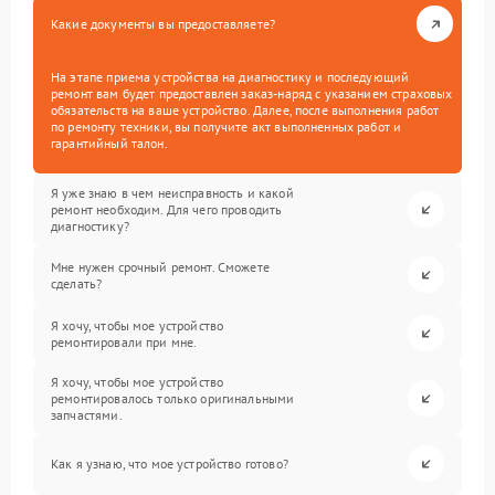
Какие документы вы предоставляете?
На этапе приема устройства на диагностику и последующий
ремонт вам будет предоставлен заказ-наряд с указанием страховых
обязательств на ваше устройство. Далее, после выполнения работ
по ремонту техники, вы получите акт выполненных работ и
гарантийный талон.
Я уже знаю в чем неисправность и какой
ремонт необходим. Для чего проводить
диагностику?
Мне нужен срочный ремонт. Сможете
сделать?
Я хочу, чтобы мое устройство
ремонтировали при мне.
Я хочу, чтобы мое устройство
ремонтировалось только оригинальными
запчастями.
Как я узнаю, что мое устройство готово?