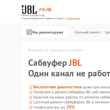
FIX-JBL
Ремонт устройств JBL
Специализированный cервисный центр г.
Новокузнецк
Мы ремонтируем
Срочный ремонт
Це
 JBL в Новокузнецке
Сабвуфер JBL один канал не работает
Сабвуфер
JBL
Один канал не рабо
Бесплатная диагностика
даже при отказ
Привезем и увезем сабвуфер JBL собствен
Ремонт портативных колонок JBL
Ремонт акустических систем JBL
Ремонт проигрывателей винила JBL
Гарантия на наши работы по ремонту сабв
Срочный ремонт сабвуферов JBL в течении
20%
Скидка для вас до