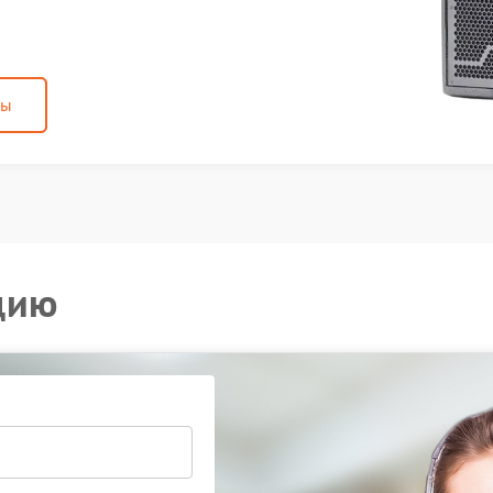
ны
цию