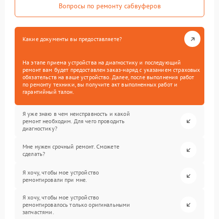
Вопросы по ремонту сабвуферов
Какие документы вы предоставляете?
На этапе приема устройства на диагностику и последующий
ремонт вам будет предоставлен заказ-наряд с указанием страховых
обязательств на ваше устройство. Далее, после выполнения работ
по ремонту техники, вы получите акт выполненных работ и
гарантийный талон.
Я уже знаю в чем неисправность и какой
ремонт необходим. Для чего проводить
диагностику?
Мне нужен срочный ремонт. Сможете
сделать?
Я хочу, чтобы мое устройство
ремонтировали при мне.
Я хочу, чтобы мое устройство
ремонтировалось только оригинальными
запчастями.