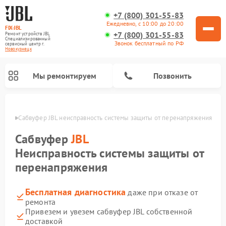
+7 (800) 301-55-83
Ежедневно, с 10:00 до 20:00
FIX-JBL
+7 (800) 301-55-83
Ремонт устройств JBL
Специализированный
Звонок бесплатный по РФ
cервисный центр г.
Новокузнецк
Мы ремонтируем
Позвонить
нецке
Сабвуфер JBL неисправность системы защиты от перенапряжения
Сабвуфер
JBL
Неисправность системы защиты от
перенапряжения
Ремонт акустических систем JBL
Ремонт проигрывателей винила JBL
Ремонт портативных колонок JBL
Бесплатная диагностика
даже при отказе от
ремонта
Привезем и увезем сабвуфер JBL собственной
доставкой