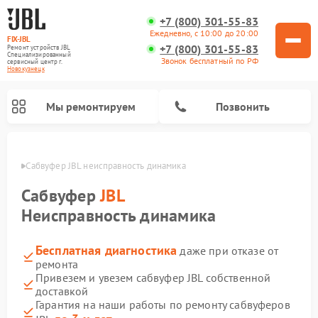
+7 (800) 301-55-83
Ежедневно, с 10:00 до 20:00
FIX-JBL
+7 (800) 301-55-83
Ремонт устройств JBL
Специализированный
Звонок бесплатный по РФ
cервисный центр г.
Новокузнецк
Мы ремонтируем
Позвонить
нецке
Сабвуфер JBL неисправность динамика
Сабвуфер
JBL
Неисправность динамика
Бесплатная диагностика
даже при отказе от
Ремонт акустических систем JBL
Ремонт проигрывателей винила JBL
Ремонт портативных колонок JBL
ремонта
Привезем и увезем сабвуфер JBL собственной
доставкой
Гарантия на наши работы по ремонту сабвуферов