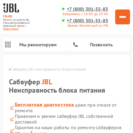
+7 (800) 301-55-83
Ежедневно, с 10:00 до 20:00
FIX-JBL
+7 (800) 301-55-83
Ремонт устройств JBL
Специализированный
Звонок бесплатный по РФ
cервисный центр г.
Новокузнецк
Мы ремонтируем
Позвонить
нецке
Сабвуфер JBL неисправность блока питания
Сабвуфер
JBL
Неисправность блока питания
Бесплатная диагностика
даже при отказе от
Ремонт акустических систем JBL
Ремонт проигрывателей винила JBL
Ремонт портативных колонок JBL
ремонта
Привезем и увезем сабвуфер JBL собственной
доставкой
Гарантия на наши работы по ремонту сабвуферов