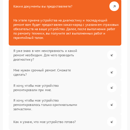
Какие документы вы предоставляете?
На этапе приема устройства на диагностику и последующий
ремонт вам будет предоставлен заказ-наряд с указанием страховых
обязательств на ваше устройство. Далее, после выполнения работ
по ремонту техники, вы получите акт выполненных работ и
гарантийный талон.
Я уже знаю в чем неисправность и какой
ремонт необходим. Для чего проводить
диагностику?
Мне нужен срочный ремонт. Сможете
сделать?
Я хочу, чтобы мое устройство
ремонтировали при мне.
Я хочу, чтобы мое устройство
ремонтировалось только оригинальными
запчастями.
Как я узнаю, что мое устройство готово?