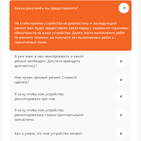
Какие документы вы предоставляете?
На этапе приема устройства на диагностику и последующий
ремонт вам будет предоставлен заказ-наряд с указанием страховых
обязательств на ваше устройство. Далее, после выполнения работ
по ремонту техники, вы получите акт выполненных работ и
гарантийный талон.
Я уже знаю в чем неисправность и какой
ремонт необходим. Для чего проводить
диагностику?
Мне нужен срочный ремонт. Сможете
сделать?
Я хочу, чтобы мое устройство
ремонтировали при мне.
Я хочу, чтобы мое устройство
ремонтировалось только оригинальными
запчастями.
Как я узнаю, что мое устройство готово?