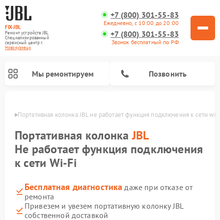
+7 (800) 301-55-83
Ежедневно, с 10:00 до 20:00
FIX-JBL
+7 (800) 301-55-83
Ремонт устройств JBL
Специализированный
Звонок бесплатный по РФ
cервисный центр г.
Новокузнецк
Мы ремонтируем
Позвонить
нецке
Портативная колонка JBL не работает функция подключения к сети wi-f
Портативная колонка
JBL
Не работает функция подключения
к сети Wi-Fi
Ремонт акустических систем JBL
Ремонт проигрывателей винила JBL
Бесплатная диагностика
даже при отказе от
ремонта
Привезем и увезем портативную колонку JBL
собственной доставкой