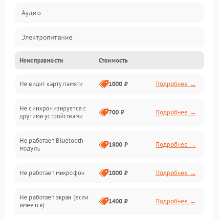
Аудио
Электропитание
Неисправности
Стоимость
Механические повреждения
Не видит карту памяти
1000 ₽
Подробнее →
Электрика
Не синхронизируется с
Связь
700 ₽
Подробнее →
другими устройствами
Акустика
Не работает Bluetooth
1800 ₽
Подробнее →
модуль
Не работает микрофон
1000 ₽
Подробнее →
Не работает экран (если
1400 ₽
Подробнее →
имеется)