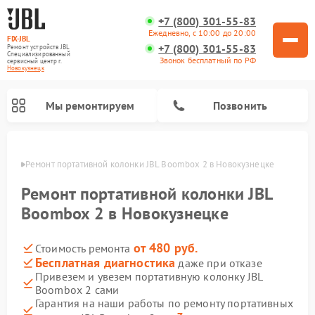
+7 (800) 301-55-83
Ежедневно, с 10:00 до 20:00
FIX-JBL
+7 (800) 301-55-83
Ремонт устройств JBL
Специализированный
Звонок бесплатный по РФ
cервисный центр г.
Новокузнецк
Мы ремонтируем
Позвонить
нецке
Ремонт портативной колонки JBL Boombox 2 в Новокузнецке
Ремонт портативной колонки JBL
Boombox 2 в Новокузнецке
от 480 руб.
Стоимость ремонта
Ремонт акустических систем JBL
Ремонт проигрывателей винила JBL
Бесплатная диагностика
даже при отказе
Привезем и увезем портативную колонку JBL
Boombox 2 сами
Гарантия на наши работы по ремонту портативных