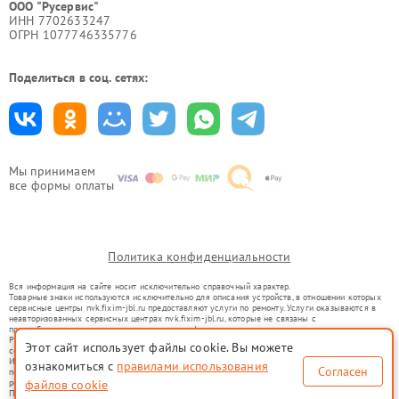
ООО "Русервис"
ИНН 7702633247
ОГРН 1077746335776
Поделиться в соц. сетях:
Мы принимаем
все формы оплаты
Политика конфиденциальности
Вся информация на сайте носит исключительно справочный характер.
Товарные знаки используются исключительно для описания устройств, в отношении которых
сервисные центры nvk.fixim-jbl.ru предоставляют услуги по ремонту. Услуги оказываются в
неавторизованных сервисных центрах nvk.fixim-jbl.ru, которые не связаны с
правообладателями товарных знаков или их официальными представителями.
Ремонт осуществляется для устройств, уже введенных в гражданский оборот в соответствии
Этот сайт использует файлы cookie. Вы можете
со статьей 1487 ГК РФ.
Использование товарных знаков не преследует цели индивидуализации услуг или введения
ознакомиться с
правилами использования
Согласен
потребителей в заблуждение, а служит для информирования о предоставляемых услугах по
ремонту техники указанных брендов.
файлов cookie
Представленная на сайте информация не является публичной офертой, определяемой