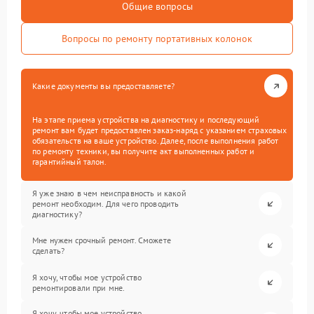
Общие вопросы
Вопросы по ремонту портативных колонок
Какие документы вы предоставляете?
На этапе приема устройства на диагностику и последующий
ремонт вам будет предоставлен заказ-наряд с указанием страховых
обязательств на ваше устройство. Далее, после выполнения работ
по ремонту техники, вы получите акт выполненных работ и
гарантийный талон.
Я уже знаю в чем неисправность и какой
ремонт необходим. Для чего проводить
диагностику?
Мне нужен срочный ремонт. Сможете
сделать?
Я хочу, чтобы мое устройство
ремонтировали при мне.
Я хочу, чтобы мое устройство