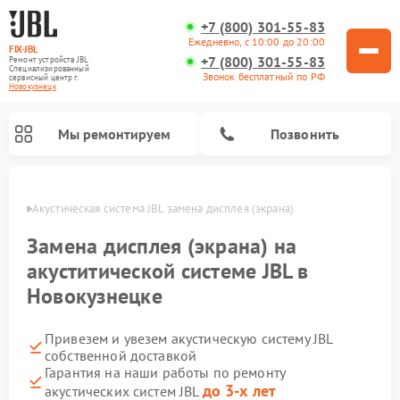
+7 (800) 301-55-83
Ежедневно, с 10:00 до 20:00
FIX-JBL
+7 (800) 301-55-83
Ремонт устройств JBL
Специализированный
Звонок бесплатный по РФ
cервисный центр г.
Новокузнецк
Мы ремонтируем
Позвонить
нецке
Акустическая система JBL замена дисплея (экрана)
Замена дисплея (экрана) на
акуститической системе JBL в
Новокузнецке
Ремонт портативных колонок JBL
Ремонт проигрывателей винила JBL
Привезем и увезем акустическую систему JBL
собственной доставкой
Гарантия на наши работы по ремонту
до 3-х лет
акустических систем JBL