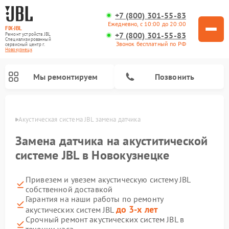
+7 (800) 301-55-83
Ежедневно, с 10:00 до 20:00
FIX-JBL
+7 (800) 301-55-83
Ремонт устройств JBL
Специализированный
Звонок бесплатный по РФ
cервисный центр г.
Новокузнецк
Мы ремонтируем
Позвонить
нецке
Акустическая система JBL замена датчика
Замена датчика на акуститической
системе JBL в Новокузнецке
Привезем и увезем акустическую систему JBL
Ремонт портативных колонок JBL
Ремонт проигрывателей винила JBL
собственной доставкой
Гарантия на наши работы по ремонту
до 3-х лет
акустических систем JBL
Срочный ремонт акустических систем JBL в