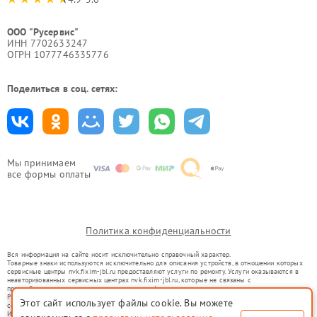
ООО "Русервис"
ИНН 7702633247
ОГРН 1077746335776
Поделиться в соц. сетях:
Мы принимаем
все формы оплаты
Политика конфиденциальности
Вся информация на сайте носит исключительно справочный характер.
Товарные знаки используются исключительно для описания устройств, в отношении которых
сервисные центры nvk.fixim-jbl.ru предоставляют услуги по ремонту. Услуги оказываются в
неавторизованных сервисных центрах nvk.fixim-jbl.ru, которые не связаны с
правообладателями товарных знаков или их официальными представителями.
Ремонт осуществляется для устройств, уже введенных в гражданский оборот в соответствии
Этот сайт использует файлы cookie. Вы можете
со статьей 1487 ГК РФ.
Использование товарных знаков не преследует цели индивидуализации услуг или введения