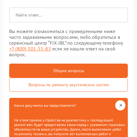
Вы можете ознакомиться с приведенными ниже
часто задаваемыми вопросами, либо обратиться в
сервисный центр “FIX-JBL” по следующему телефону
+7 (800) 301-55-83
если не нашли ответ на свой
вопрос.
Общие вопросы
Вопросы по ремонту акустических систем
Какие документы вы предоставляете?
На этапе приема устройства на диагностику и последующий
ремонт вам будет предоставлен заказ-наряд с указанием страховых
обязательств на ваше устройство. Далее, после выполнения работ
по ремонту техники, вы получите акт выполненных работ и