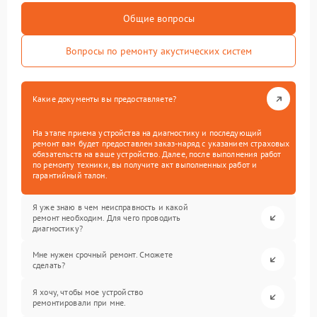
Общие вопросы
Вопросы по ремонту акустических систем
Какие документы вы предоставляете?
На этапе приема устройства на диагностику и последующий
ремонт вам будет предоставлен заказ-наряд с указанием страховых
обязательств на ваше устройство. Далее, после выполнения работ
по ремонту техники, вы получите акт выполненных работ и
гарантийный талон.
Я уже знаю в чем неисправность и какой
ремонт необходим. Для чего проводить
диагностику?
Мне нужен срочный ремонт. Сможете
сделать?
Я хочу, чтобы мое устройство
ремонтировали при мне.