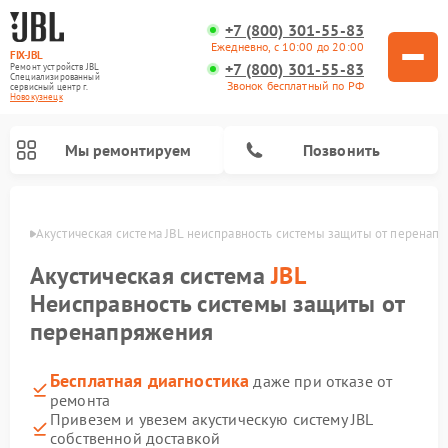
+7 (800) 301-55-83
Ежедневно, с 10:00 до 20:00
FIX-JBL
+7 (800) 301-55-83
Ремонт устройств JBL
Специализированный
Звонок бесплатный по РФ
cервисный центр г.
Новокузнецк
Мы ремонтируем
Позвонить
нецке
Акустическая система JBL неисправность системы защиты от перенап
Акустическая система
JBL
Неисправность системы защиты от
перенапряжения
Ремонт портативных колонок JBL
Ремонт проигрывателей винила JBL
Бесплатная диагностика
даже при отказе от
ремонта
Привезем и увезем акустическую систему JBL
собственной доставкой