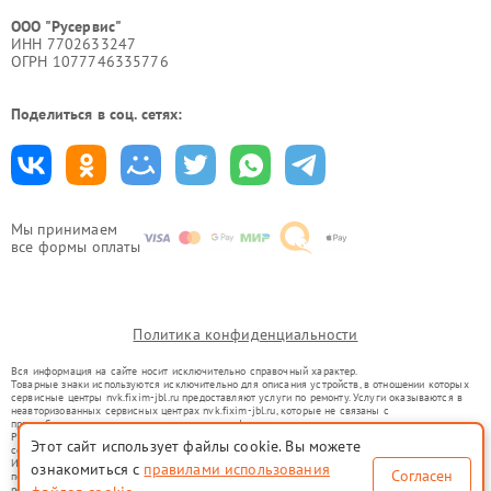
ООО "Русервис"
ИНН 7702633247
ОГРН 1077746335776
Поделиться в соц. сетях:
Мы принимаем
все формы оплаты
Политика конфиденциальности
Вся информация на сайте носит исключительно справочный характер.
Товарные знаки используются исключительно для описания устройств, в отношении которых
сервисные центры nvk.fixim-jbl.ru предоставляют услуги по ремонту. Услуги оказываются в
неавторизованных сервисных центрах nvk.fixim-jbl.ru, которые не связаны с
правообладателями товарных знаков или их официальными представителями.
Ремонт осуществляется для устройств, уже введенных в гражданский оборот в соответствии
Этот сайт использует файлы cookie. Вы можете
со статьей 1487 ГК РФ.
Использование товарных знаков не преследует цели индивидуализации услуг или введения
ознакомиться с
правилами использования
Согласен
потребителей в заблуждение, а служит для информирования о предоставляемых услугах по
ремонту техники указанных брендов.