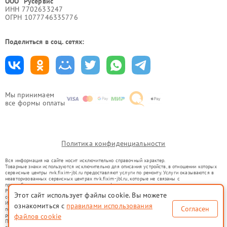
ООО "Русервис"
ИНН 7702633247
ОГРН 1077746335776
Поделиться в соц. сетях:
Мы принимаем
все формы оплаты
Политика конфиденциальности
Вся информация на сайте носит исключительно справочный характер.
Товарные знаки используются исключительно для описания устройств, в отношении которых
сервисные центры nvk.fixim-jbl.ru предоставляют услуги по ремонту. Услуги оказываются в
неавторизованных сервисных центрах nvk.fixim-jbl.ru, которые не связаны с
правообладателями товарных знаков или их официальными представителями.
Ремонт осуществляется для устройств, уже введенных в гражданский оборот в соответствии
Этот сайт использует файлы cookie. Вы можете
со статьей 1487 ГК РФ.
Использование товарных знаков не преследует цели индивидуализации услуг или введения
ознакомиться с
правилами использования
Согласен
потребителей в заблуждение, а служит для информирования о предоставляемых услугах по
ремонту техники указанных брендов.
файлов cookie
Представленная на сайте информация не является публичной офертой, определяемой