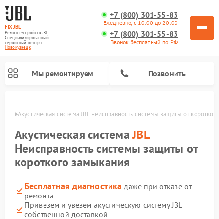
+7 (800) 301-55-83
Ежедневно, с 10:00 до 20:00
FIX-JBL
+7 (800) 301-55-83
Ремонт устройств JBL
Специализированный
Звонок бесплатный по РФ
cервисный центр г.
Новокузнецк
Мы ремонтируем
Позвонить
нецке
Акустическая система JBL неисправность системы защиты от коротког
Акустическая система
JBL
Неисправность системы защиты от
короткого замыкания
Ремонт портативных колонок JBL
Ремонт проигрывателей винила JBL
Бесплатная диагностика
даже при отказе от
ремонта
Привезем и увезем акустическую систему JBL
собственной доставкой