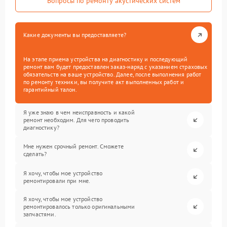
Вопросы по ремонту акустических систем
Какие документы вы предоставляете?
На этапе приема устройства на диагностику и последующий
ремонт вам будет предоставлен заказ-наряд с указанием страховых
обязательств на ваше устройство. Далее, после выполнения работ
по ремонту техники, вы получите акт выполненных работ и
гарантийный талон.
Я уже знаю в чем неисправность и какой
ремонт необходим. Для чего проводить
диагностику?
Мне нужен срочный ремонт. Сможете
сделать?
Я хочу, чтобы мое устройство
ремонтировали при мне.
Я хочу, чтобы мое устройство
ремонтировалось только оригинальными
запчастями.