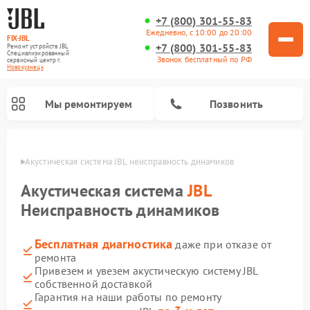
+7 (800) 301-55-83
Ежедневно, с 10:00 до 20:00
FIX-JBL
+7 (800) 301-55-83
Ремонт устройств JBL
Специализированный
Звонок бесплатный по РФ
cервисный центр г.
Новокузнецк
Мы ремонтируем
Позвонить
нецке
Акустическая система JBL неисправность динамиков
Акустическая система
JBL
Неисправность динамиков
Бесплатная диагностика
даже при отказе от
Ремонт портативных колонок JBL
Ремонт проигрывателей винила JBL
ремонта
Привезем и увезем акустическую систему JBL
собственной доставкой
Гарантия на наши работы по ремонту